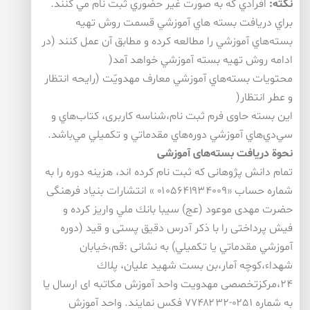
نكته
:
افرادي كه به صورت غير حضوري ثبت نام مي كنند.
براي دريافت بسته هاي آموزشي قسمت روش تهيه
بسته‌هاي آموزشي را مطالعه كرده و مطابق آن عمل كنند (در
ادامه روش تهيه بسته آموزشي خواهد آمد(
محتويات بسته‌هاي آموزشي معارف مهدويّت (رايحه انتظار
و عطر انتظار(
این بسته حاوی فرم ثبت نام،شناسه كاربری، كتاب‌هاي و
سي‌دي‌هاي آموزشي دوره‌هاي مقدماتي و تكميلي مي‌باشد.
نحوة دریافت بسته‌های آموزشی
تمام دانش پژوهانی كه ثبت نام كرده اند، هزینه دوره را به
شماره حساب «۰۱۰۵۶۴۱۹۳۴۰۰۹ » انتشارات بنیاد فرهنگی
حضرت مهدی موعود (عج) سیبا بانك ملي واریز كرده و
فیش پرداختی را با ذكر آدرس دقیق پستی و قید (دوره
آموزشي مقدماتي يا تكميلي) به نشانی :قم،خیابان
شهداء،كوچه آمار،بن بست شهید علیان، پلاك
۲۴،مركزتخصصی مهدویت واحد آموزش مكاتبه ای ارسال یا
به شماره ۰۲۵۱-۷۷۴۸۲۳۲ فكس نمایند. واحد آموزش