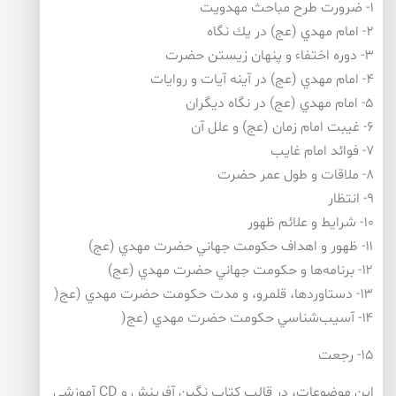
۱- ضرورت طرح مباحث مهدويت
۲- امام مهدي (عج) در يك نگاه
۳- دوره اختفاء و پنهان زيستن حضرت
۴- امام مهدي (عج) در آينه آيات و روايات
۵- امام مهدي (عج) در نگاه ديگران
۶- غيبت امام زمان (عج) و علل آن
۷- فوائد امام غايب
۸- ملاقات و طول عمر حضرت
۹- انتظار
۱۰- شرايط و علائم ظهور
۱۱- ظهور و اهداف حكومت جهاني حضرت مهدي (عج)
۱۲- برنامه‌ها و حكومت جهاني حضرت مهدي (عج)
۱۳- دستاورد‌ها، قلمرو، و مدت حكومت حضرت مهدي (عج(
۱۴- آسيب‌شناسي حكومت حضرت مهدي (عج(
۱۵- رجعت
اين موضوعات، در قالب كتاب نگين آفرينش و CD آموزشي