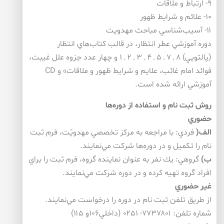
۹- ارتباط و ملاقات
۱۰- علائم و شرايط ظهور
۱۱- آسيب‌شناسي مباحث مهدويت
دوره آموزشي عطر انتظار، در قالب كتاب‌هاي انتظار
(پالتويي) 8 ـ 7 ـ 5 ـ 4 ـ 3 ـ 2 ـ 1 و چهار عدد جزوه علل غيبت،
فوائد امام غائب، علايم و شرايط ظهور و ملاقات» و CD
آموزشي ارائه شده است.
روش ثبت نام و استفاده از دوره‌ها
حضوري
الف
(
فردي: با مراجعه به مركز تخصصي مهدويّت، فرم ثبت
نام را تكميل و در دوره‌ها شركت مي‌نمايند.
ب)
گروهي: يك نفر به عنوان نماينده گروه، فرم ثبت را براي
افراد گروه تهيه كرده و در دوره شركت مي‌نمايند.
غير حضوري
از طريق تلفن ثبت نام در دوره را درخواست مي‌نمايند.
شماره تلفن: ۷۷۳۷۸۰۱- ۰۲۵۱ (داخلي۱۰۶و ۱۱۵)