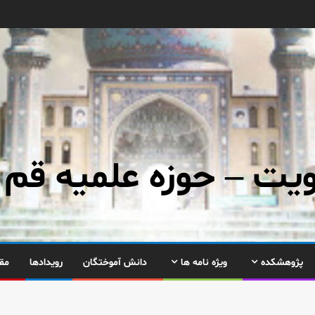
ت – حوزه علمیه قم
پژوهشکده
ویژه نامه ها
دانش آموختگان
رویدادها
مق