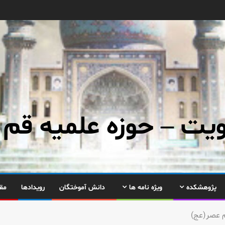
ت – حوزه علمیه قم
پژوهشکده
ویژه نامه ها
دانش آموختگان
رویدادها
مق
م عصر(عج)