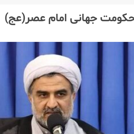
حکومت جهانی امام عصر(عج)