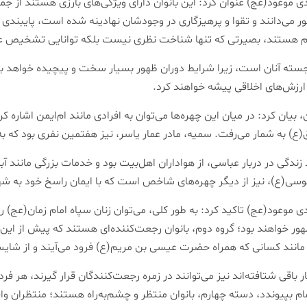
ود(عج) عنوان کرد: این بانوان دارای ویژگی‌های بارزی هستند از جمله
ور می‌دانند و تقوا و پرهیزگاری در وجودشان نهادینه شده است، پایبندی 
ازم هستند، بصیرتی که تنها شناخت نظری نیست بلکه توانایی تشخیص عم
جسته آنان است، زیرا شرایط دوران ظهور بسیار سخت و پیچیده خواهد بود و ت
ت ارزش‌های اخلاقی پیشه خواهند کرد.
 بیان کرد: در میان این چهره‌ها می‌توان به افرادی مانند ام‌ایمن اشاره ک
(ع) به شمار می‌رفت. سمیه، مادر عمار یاسر، نیز هفتمین نفری بود که به 
ندگی در دربار عباسی، از هواداران اهل‌بیت بود و خدمات بزرگی مانند آب
وسی(ع)، نیز از دیگر چهره‌های شاخص است که با ایمان راسخ خود به ش
د(عج) تاکید کرد: به طور کلی، می‌توان زنان سپاه امام زمان(عج) را در 
 خواهند بود؛ گروه دوم، بانوان رجعت‌کننده‌ای هستند که پیش از این به 
د کسانی که همراه حضرت عیسی بن مریم(ع) فرود می‌آیند و از شایسته‌
یار باقی شتافته‌اند نیز می‌توانند در زمره رجعت‌کنندگان قرار گیرند، هر 
ام بپیوندد، دسته چهارم، بانوان منتظر و چشم‌به‌راه هستند؛ منتظران واق