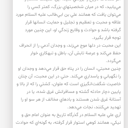
مي‌يابيد، كه در ميان شخصيتهاي بزرگ، كمتر كسي را
مي‌توان يافت كه همانند علي بن ابي‌طالب عليه السلام مورد
علاقه و محبت و تعظيم و تجليل و حمايت انسانها قرار
گرفته باشد و حوادث و وقايع زندگي او، اين چنين مورد
توجه قرار بگيرد.
اين محبت در دلها موج مي‌زند، و وجدان آدمي را از انحراف
حفظ مي‌كند و عرصة تابش آن، باطل و تبهكاري خوار
مي‌گردد.
چنين محبتي، انسان را در پناه حق قرار مي‌دهد و وجدان او
را نگهباني و پاسداري مي‌كند. حتي در اين محبت، آن چنان
خاصيت شگفت‌انگيزي است كه ملوان، كشتي را كه از بالا و
پايين دچار حادثه گشته و مسافرانش غرق شده، يا در
آستانة غرق شدن هستند و بادهاي مخالف از هر سو او را
تهديد مي‌كنند، نجات مي‌دهد.
آري علي عليه السلام در گذرگاه تاريخ به عنوان امام حق و
نيكي، همانند كوهي استوار قرار گرفته، به گونه‌اي كه حوادث