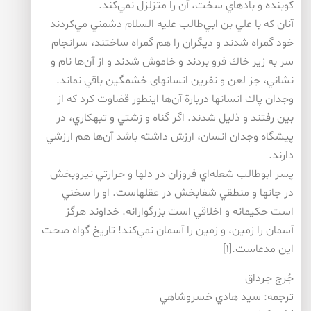
كوبنده و بادهاي سخت، آن را متزلزل نمي‌كند.
آنان كه با علي بن ابي‌طالب عليه السلام دشمني مي‌كردند
خود گمراه شدند و ديگران را هم گمراه ساختند، سرانجام
سر به زير خاك فرو بردند و خاموش شدند و از آن‌ها نام و
نشاني، جز لعن و نفرين انسانهاي خشمگين باقي نماند.
وجدان پاك انسانها دربارة آن‌ها اينطور قضاوت كرد كه از
بين رفتند و ذليل شدند. اگر گناه و زشتي و تبهكاري، در
پيشگاه وجدان انسان، ارزش داشته باشد آن‌ها هم ارزشي
دارند.
پسر ابوطالب شعله‌اي فروزان در دلها و حرارتي نيروبخش
در جانها و منطقي شفابخش در عقلهاست. او را سخني
است حكيمانه و اخلاقي است بزرگوارانه. خداوند هرگز
آسمان را زمين، و زمين را آسمان نمي‌كند! تاريخ گواه صحت
اين مدعاست.[۱]
جُرج جرداق
ترجمه: سيد هادي خسروشاهي